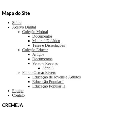
Mapa do Site
Sobre
Acervo Digital
Coleção Mobral
Documentos
Material Didático
Teses e Dissertações
Coleção Educar
Artigos
Documentos
Verso e Reverso
Série 3
Fundo Osmar Fávero
Educação de Jovens e Adultos
Educação Popular I
Educação Popular II
Equipe
Contato
CREMEJA