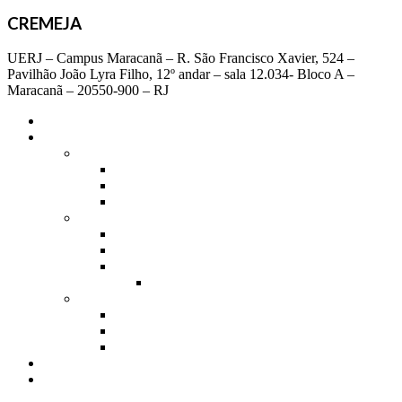
CREMEJA
UERJ – Campus Maracanã – R. São Francisco Xavier, 524 –
Pavilhão João Lyra Filho, 12º andar – sala 12.034- Bloco A –
Maracanã – 20550-900 – RJ
Sobre
Acervo Digital
Coleção Mobral
Documentos
Material Didático
Teses e Dissertações
Coleção Educar
Artigos
Documentos
Verso e Reverso
Série 3
Fundo Osmar Fávero
Educação de Jovens e Adultos
Educação Popular I
Educação Popular II
Equipe
Contato