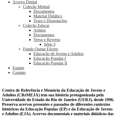
Acervo Digital
Coleção Mobral
Documentos
Material Didático
Teses e Dissertações
Coleção Educar
Artigos
Documentos
Verso e Reverso
Série 3
Fundo Osmar Fávero
Educação de Jovens e Adultos
Educação Popular I
Educação Popular II
Equipe
Contato
Centro de Referência e Memória da Educação de Jovens e
Adultos (CReMEJA) tem sua história protagonizada pela
Universidade do Estado do Rio de Janeiro (UERJ), desde 1996.
Preserva acervos presentes e passados de diferentes contextos
históricos da Educação Popular (EP) e da Educação de Jovens
e Adultos (EJA). Acervos documentais e materiais didáticos das