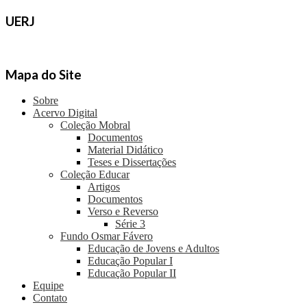
UERJ
Mapa do Site
Sobre
Acervo Digital
Coleção Mobral
Documentos
Material Didático
Teses e Dissertações
Coleção Educar
Artigos
Documentos
Verso e Reverso
Série 3
Fundo Osmar Fávero
Educação de Jovens e Adultos
Educação Popular I
Educação Popular II
Equipe
Contato