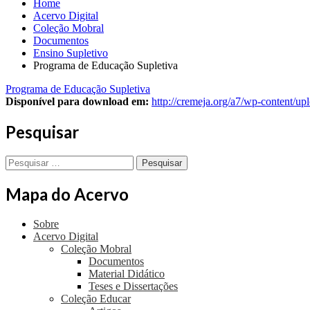
Home
Acervo Digital
Coleção Mobral
Documentos
Ensino Supletivo
Programa de Educação Supletiva
Programa de Educação Supletiva
Disponível para download em:
http://cremeja.org/a7/wp-content/u
Pesquisar
Pesquisar
por:
Mapa do Acervo
Sobre
Acervo Digital
Coleção Mobral
Documentos
Material Didático
Teses e Dissertações
Coleção Educar