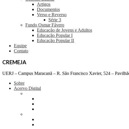
Artigos
Documentos
Verso e Reverso
Série 3
Fundo Osmar Fávero
Educação de Jovens e Adultos
Educação Popular I
Educação Popular II
Equipe
Contato
CREMEJA
UERJ – Campus Maracanã – R. São Francisco Xavier, 524 – Pavilhão
Sobre
Acervo Digital
Coleção Mobral
Documentos
Material Didático
Teses e Dissertações
Coleção Educar
Artigos
Documentos