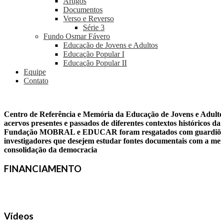
Artigos
Documentos
Verso e Reverso
Série 3
Fundo Osmar Fávero
Educação de Jovens e Adultos
Educação Popular I
Educação Popular II
Equipe
Contato
Centro de Referência e Memória da Educação de Jovens e Adult
acervos presentes e passados de diferentes contextos históricos 
Fundação MOBRAL e EDUCAR foram resgatados com guardiões de 
investigadores que desejem estudar fontes documentais com a memó
consolidação da democracia
FINANCIAMENTO
Vídeos