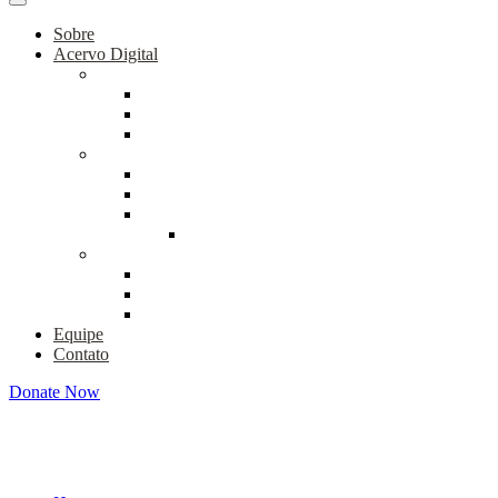
Cremeja**
Sobre
Acervo Digital
Coleção Mobral
Documentos
Material Didático
Teses e Dissertações
Coleção Educar
Artigos
Documentos
Verso e Reverso
Série 3
Fundo Osmar Fávero
Educação de Jovens e Adultos
Educação Popular I
Educação Popular II
Equipe
Contato
Donate Now
Programa de Educação Supleti