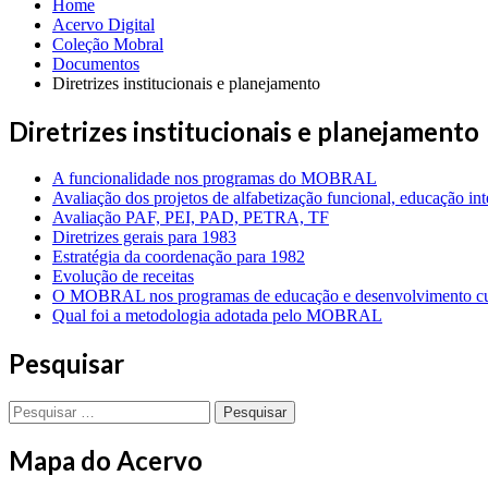
Home
Acervo Digital
Coleção Mobral
Documentos
Diretrizes institucionais e planejamento
Diretrizes institucionais e planejamento
A funcionalidade nos programas do MOBRAL
Avaliação dos projetos de alfabetização funcional, educação in
Avaliação PAF, PEI, PAD, PETRA, TF
Diretrizes gerais para 1983
Estratégia da coordenação para 1982
Evolução de receitas
O MOBRAL nos programas de educação e desenvolvimento cul
Qual foi a metodologia adotada pelo MOBRAL
Pesquisar
Pesquisar
por:
Mapa do Acervo