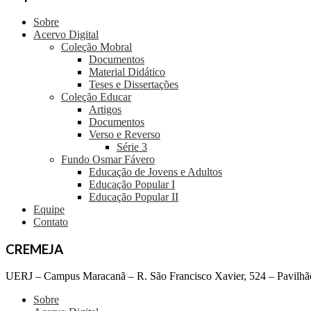
Sobre
Acervo Digital
Coleção Mobral
Documentos
Material Didático
Teses e Dissertações
Coleção Educar
Artigos
Documentos
Verso e Reverso
Série 3
Fundo Osmar Fávero
Educação de Jovens e Adultos
Educação Popular I
Educação Popular II
Equipe
Contato
CREMEJA
UERJ – Campus Maracanã – R. São Francisco Xavier, 524 – Pavilhão
Sobre