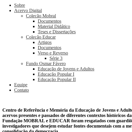
Sobre
Acervo Digital
Coleção Mobral
Documentos
Material Didático
Teses e Dissertações
Coleção Educar
Artigos
Documentos
Verso e Reverso
Série 3
Fundo Osmar Fávero
Educação de Jovens e Adultos
Educação Popular I
Educação Popular II
Equipe
Contato
Centro de Referência e Memória da Educação de Jovens e Adult
acervos presentes e passados de diferentes contextos históricos 
Fundação MOBRAL e EDUCAR foram resgatados com guardiões de 
investigadores que desejem estudar fontes documentais com a memó
consolidação da democracia