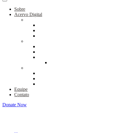
Cremeja**
Sobre
Acervo Digital
Coleção Mobral
Documentos
Material Didático
Teses e Dissertações
Coleção Educar
Artigos
Documentos
Verso e Reverso
Série 3
Fundo Osmar Fávero
Educação de Jovens e Adultos
Educação Popular I
Educação Popular II
Equipe
Contato
Donate Now
Diretrizes institucionais e pl